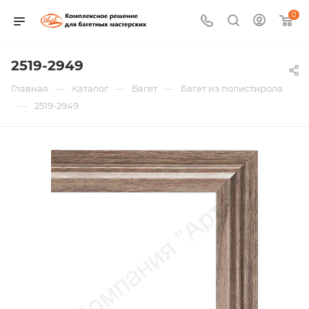
0
2519-2949
—
—
—
Главная
Каталог
Багет
Багет из полистирола
—
2519-2949