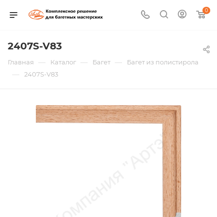
0
2407S-V83
—
—
—
Главная
Каталог
Багет
Багет из полистирола
—
2407S-V83