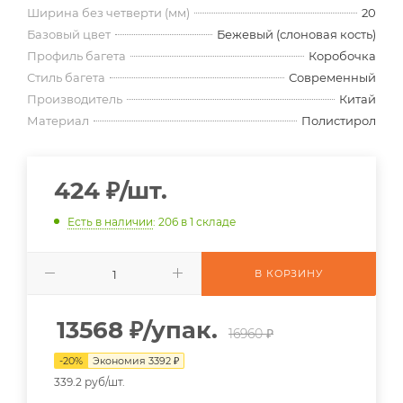
Ширина без четверти (мм)
20
Базовый цвет
Бежевый (слоновая кость)
Профиль багета
Коробочка
Стиль багета
Современный
Производитель
Китай
Материал
Полистирол
424
₽
/шт.
Есть в наличии
: 206
в 1 складе
В КОРЗИНУ
13568
₽
/упак.
16960 ₽
-
20
%
Экономия
3392
₽
339.2 руб/шт.