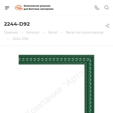
2244-D92
—
—
—
Главная
Каталог
Багет
Багет из полистирола
—
2244-D92