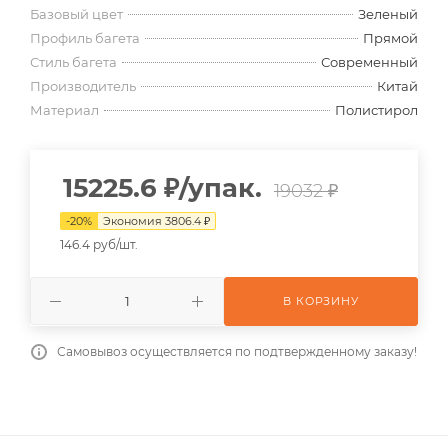
Базовый цвет
Зеленый
Профиль багета
Прямой
Стиль багета
Современный
Производитель
Китай
Материал
Полистирол
15225.6
₽
/упак.
19032 ₽
-
20
%
Экономия
3806.4
₽
146.4 руб/шт.
В КОРЗИНУ
Самовывоз осуществляется по подтвержденному заказу!