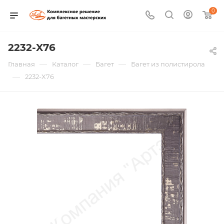
0
2232-X76
—
—
—
Главная
Каталог
Багет
Багет из полистирола
—
2232-X76