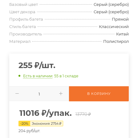
Базовый цвет
Серый (серебро)
Цвет декора
Серый (серебро)
Профиль багета
Прямой
Стиль багета
Классический
Производитель
Китай
Материал
Полистирол
255
₽
/шт.
Есть в наличии
: 55
в 1 складе
В КОРЗИНУ
11016
₽
/упак.
13770 ₽
-
20
%
Экономия
2754
₽
204 руб/шт.