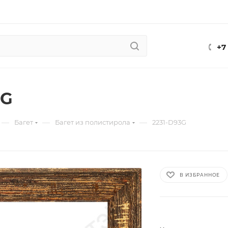
+7
3G
—
—
—
Багет
Багет из полистирола
2231-D93G
В ИЗБРАННОЕ