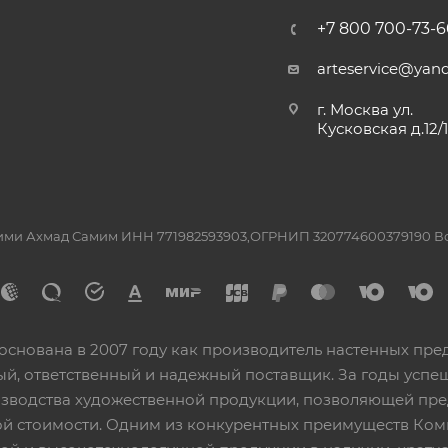
+7 800 700-73-6
arteservice@yand
г. Москва ул.
Кусковская д.12/
ашими Ахмад Самим ИНН 771982593903,ОГРНИП 320774600379190 
основана в 2007 году как производитель настенных пре
ный, ответственный и надежный поставщик. За годы ус
изводства художественной продукции, позволяющей пр
 стоимости. Одним из конкурентных преимуществ Ком