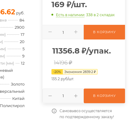
169
₽
/шт.
6.62
руб.
Есть в наличии
: 338
в 2 складах
овке
84
2900
В КОРЗИНУ
мм)
17
м)
20
11356.8
₽
/упак.
мм)
5
мм)
9
14196 ₽
ти (мм)
12
невый
-
20
%
Экономия
2839.2
₽
а)
135.2 руб/шт.
Золото
версальный
В КОРЗИНУ
Китай
Полистирол
Самовывоз осуществляется
по подтвержденному заказу!