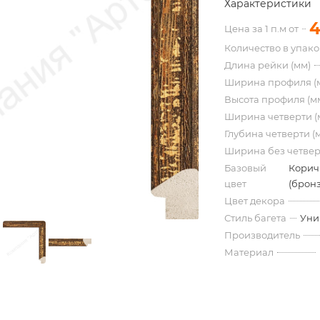
Характеристики
4
Цена за 1 п.м от
Количество в упак
Длина рейки (мм)
Ширина профиля (
Высота профиля (м
Ширина четверти (
Глубина четверти (
Ширина без четвер
Базовый
Корич
цвет
(бронз
Цвет декора
Стиль багета
Уни
Производитель
Материал