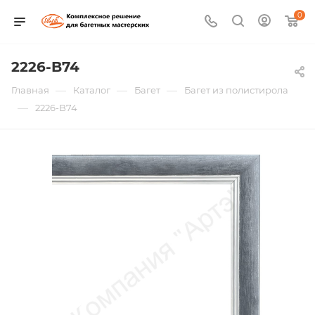
0
2226-B74
—
—
—
Главная
Каталог
Багет
Багет из полистирола
—
2226-B74