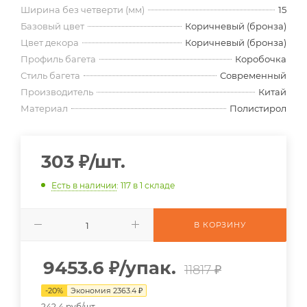
Ширина без четверти (мм)
15
Базовый цвет
Коричневый (бронза)
Цвет декора
Коричневый (бронза)
Профиль багета
Коробочка
Стиль багета
Современный
Производитель
Китай
Материал
Полистирол
303
₽
/шт.
Есть в наличии
: 117
в 1 складе
В КОРЗИНУ
9453.6
₽
/упак.
11817 ₽
-
20
%
Экономия
2363.4
₽
242.4 руб/шт.