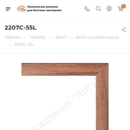
0
2207C-55L
—
—
—
Главная
Каталог
Багет
Багет из полистирола
—
2207C-55L