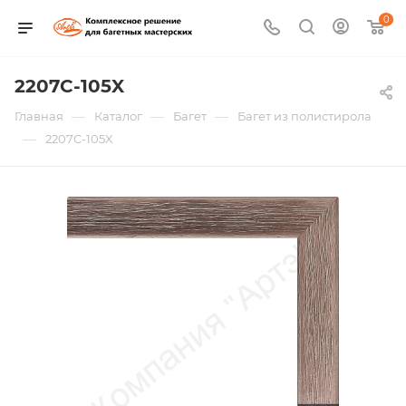
0
2207C-105X
—
—
—
Главная
Каталог
Багет
Багет из полистирола
—
2207C-105X