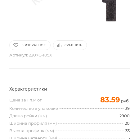
В ИЗБРАННОЕ
СРАВНИТЬ
Артикул:
2207C-105X
Характеристики
83.59
Цена за 1 п.м от
руб.
Количество в упаковке
39
Длина рейки (мм)
2900
Ширина профиля (мм)
20
Высота профиля (мм)
33
Ширина четверти (мм)
5