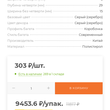
Глубина четверти (мм)
29
Ширина без четверти (мм)
15
Базовый цвет
Серый (серебро)
Цвет декора
Серый (серебро)
Профиль багета
Коробочка
Стиль багета
Современный
Производитель
Китай
Материал
Полистирол
303
₽
/шт.
Есть в наличии
: 269
в 1 складе
В КОРЗИНУ
9453.6
₽
/упак.
11817 ₽