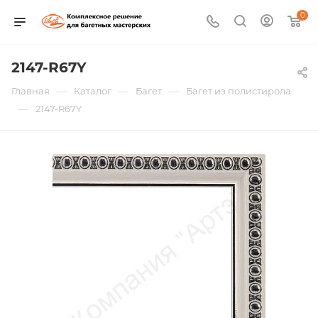
0
2147-R67Y
—
—
—
Главная
Каталог
Багет
Багет из полистирола
—
2147-R67Y