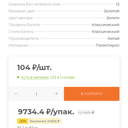
Ширина без четверти (мм)
12
Базовый цвет
Золотой
Цвет декора
Золото
Профиль багета
Классический
Стиль багета
Классический
Производитель
Китай
Материал
Полистирол
104
₽
/шт.
Есть в наличии
: 223
в 1 складе
В КОРЗИНУ
9734.4
₽
/упак.
12168 ₽
-
20
%
Экономия
2433.6
₽
83.2 руб/шт.