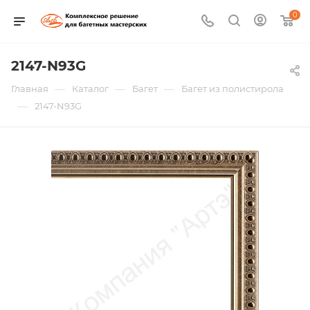
0
2147-N93G
—
—
—
Главная
Каталог
Багет
Багет из полистирола
—
2147-N93G