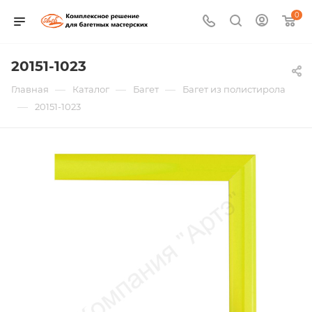
0
20151-1023
—
—
—
Главная
Каталог
Багет
Багет из полистирола
—
20151-1023