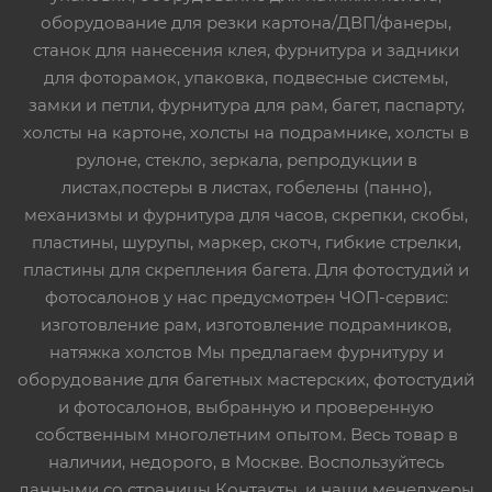
оборудование для резки картона/ДВП/фанеры,
станок для нанесения клея, фурнитура и задники
для фоторамок, упаковка, подвесные системы,
замки и петли, фурнитура для рам, багет, паспарту,
холсты на картоне, холсты на подрамнике, холсты в
рулоне, стекло, зеркала, репродукции в
листах,постеры в листах, гобелены (панно),
механизмы и фурнитура для часов, скрепки, скобы,
пластины, шурупы, маркер, скотч, гибкие стрелки,
пластины для скрепления багета. Для фотостудий и
фотосалонов у нас предусмотрен ЧОП-сервис:
изготовление рам, изготовление подрамников,
натяжка холстов Мы предлагаем фурнитуру и
оборудование для багетных мастерских, фотостудий
и фотосалонов, выбранную и проверенную
собственным многолетним опытом. Весь товар в
наличии, недорого, в Москве. Воспользуйтесь
данными со страницы Контакты, и наши менеджеры