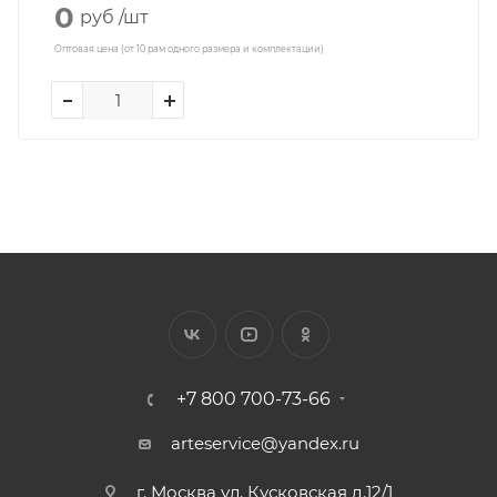
0
руб
/шт
Оптовая цена (от 10 рам одного размера и комплектации)
+7 800 700-73-66
arteservice@yandex.ru
г. Москва ул. Кусковская д.12/1