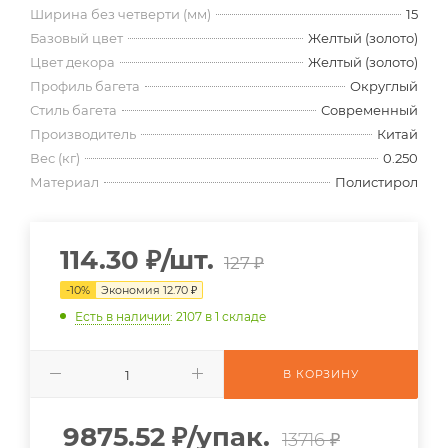
Ширина без четверти (мм)
15
Базовый цвет
Желтый (золото)
Цвет декора
Желтый (золото)
Профиль багета
Округлый
Стиль багета
Современный
Производитель
Китай
Вес (кг)
0.250
Материал
Полистирол
114.30
₽
/шт.
127
₽
-
10
%
Экономия
12.70
₽
Есть в наличии
: 2107
в 1 складе
В КОРЗИНУ
9875.52
₽
/упак.
13716 ₽