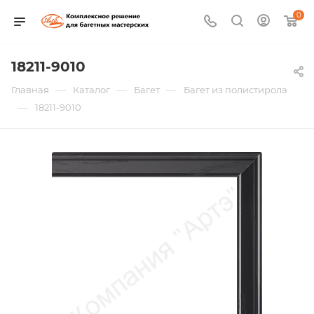
0
18211-9010
—
—
—
Главная
Каталог
Багет
Багет из полистирола
—
18211-9010