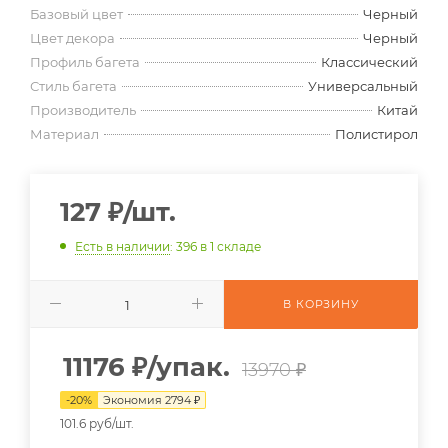
Базовый цвет
Черный
Цвет декора
Черный
Профиль багета
Классический
Стиль багета
Универсальный
Производитель
Китай
Материал
Полистирол
127
₽
/шт.
Есть в наличии
: 396
в 1 складе
В КОРЗИНУ
11176
₽
/упак.
13970 ₽
-
20
%
Экономия
2794
₽
101.6 руб/шт.