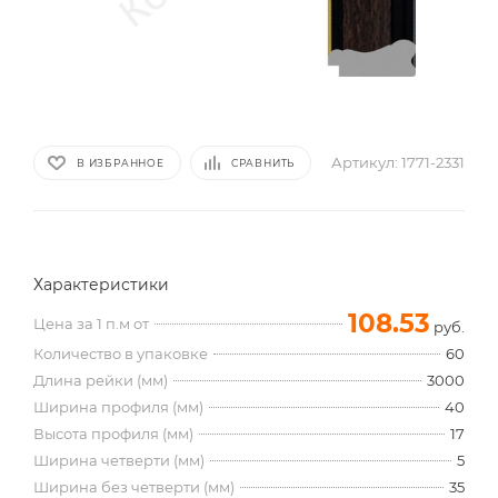
Артикул:
1771-2331
В ИЗБРАННОЕ
СРАВНИТЬ
Характеристики
108.53
Цена за 1 п.м от
руб.
Количество в упаковке
60
Длина рейки (мм)
3000
Ширина профиля (мм)
40
Высота профиля (мм)
17
Ширина четверти (мм)
5
Ширина без четверти (мм)
35