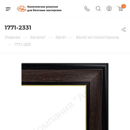
0
1771-2331
—
—
—
Главная
Каталог
Багет
Багет из полистирола
—
1771-2331