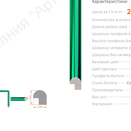
Характеристики
2
Цена за 1 п.м от
Количество в упак
Длина рейки (мм)
Ширина профиля (
Высота профиля (м
Ширина четверти (
Ширина без четвер
Базовый цвет
Цвет декора
Профиль багета
Стиль багета
С
Производитель
Вес (кг)
Материал