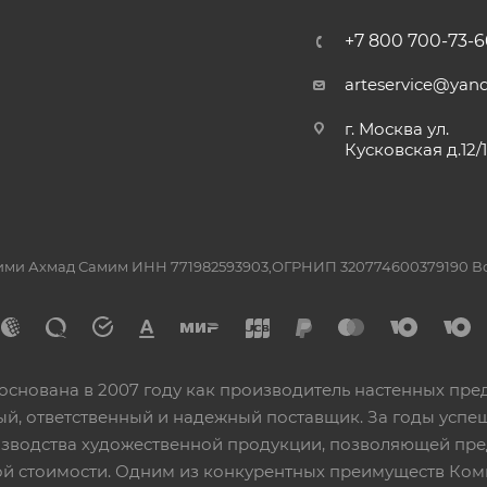
+7 800 700-73-6
arteservice@yand
г. Москва ул.
Кусковская д.12/
ашими Ахмад Самим ИНН 771982593903,ОГРНИП 320774600379190 
основана в 2007 году как производитель настенных пре
ный, ответственный и надежный поставщик. За годы ус
изводства художественной продукции, позволяющей пр
 стоимости. Одним из конкурентных преимуществ Ком