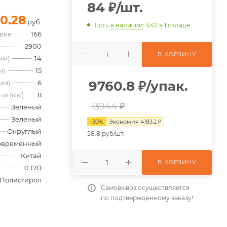
84
₽
/шт.
0.28
руб.
Есть в наличии
: 442
в 1 складе
овке
166
2900
В КОРЗИНУ
мм)
14
м)
15
9760.8
₽
/упак.
мм)
6
ти (мм)
8
13944 ₽
Зеленый
Зеленый
-
30
%
Экономия
4183.2
₽
Округлый
58.8 руб/шт.
овременный
Китай
В КОРЗИНУ
0.170
Полистирол
Самовывоз осуществляется
по подтвержденному заказу!