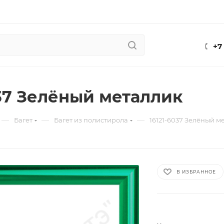
+7
037 Зелёный металлик
—
—
—
Багет
Багет из полистирола
16121-6037 Зелёный м
В ИЗБРАННОЕ