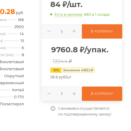
84
₽
/шт.
0.28
руб.
Есть в наличии
: 883
в 1 складе
овке
166
2900
В КОРЗИНУ
мм)
14
м)
15
9760.8
₽
/упак.
мм)
6
ти (мм)
8
13944 ₽
Фиолетовый
Фиолетовый
-
30
%
Экономия
4183.2
₽
Округлый
58.8 руб/шт.
овременный
Китай
В КОРЗИНУ
0.170
Полистирол
Самовывоз осуществляется
по подтвержденному заказу!