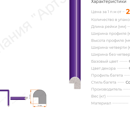
Характеристики
2
Цена за 1 п.м от
Количество в упак
Длина рейки (мм)
Ширина профиля (
Высота профиля (м
Ширина четверти (
Ширина без четвер
Базовый цвет
Цвет декора
Профиль багета
Стиль багета
С
Производитель
Вес (кг)
Материал