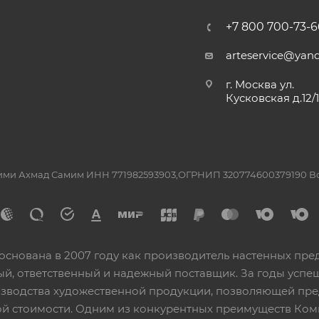
+7 800 700-73-6
arteservice@yand
г. Москва ул.
Кусковская д.12/
ашими Ахмад Самим ИНН 771982593903,ОГРНИП 320774600379190 
основана в 2007 году как производитель настенных пре
ный, ответственный и надежный поставщик. За годы ус
изводства художественной продукции, позволяющей пр
 стоимости. Одним из конкурентных преимуществ Ком