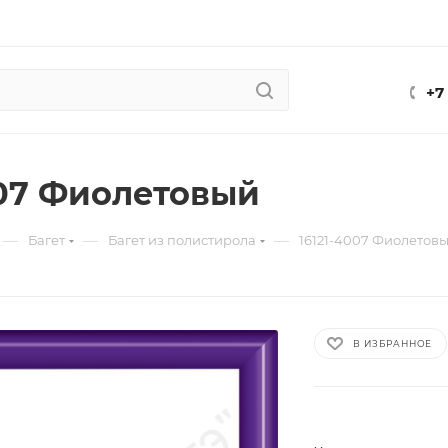
+7
007 Фиолетовый
—
—
—
Багет
Багет из полистирола
16121-4007 Фиолетов
В ИЗБРАННОЕ