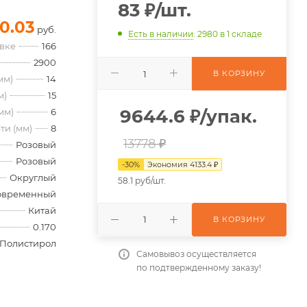
83
₽
/шт.
0.03
руб.
Есть в наличии
: 2980
в 1 складе
овке
166
2900
В КОРЗИНУ
мм)
14
м)
15
9644.6
₽
/упак.
мм)
6
ти (мм)
8
13778 ₽
Розовый
Розовый
-
30
%
Экономия
4133.4
₽
Округлый
58.1 руб/шт.
овременный
Китай
В КОРЗИНУ
0.170
Полистирол
Самовывоз осуществляется
по подтвержденному заказу!