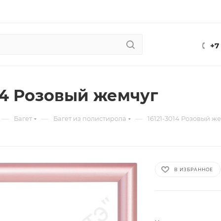
+7
014 Розовый жемчуг
—
—
—
Багет
Багет из полистирола
16121-3014 Розовый ж
В ИЗБРАННОЕ