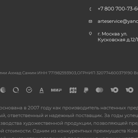
+7 800 700-73-6
arteservice@yand
г. Москва ул.
Кусковская д.12/
ашими Ахмад Самим ИНН 771982593903,ОГРНИП 320774600379190 
основана в 2007 году как производитель настенных пре
ный, ответственный и надежный поставщик. За годы ус
изводства художественной продукции, позволяющей пр
 стоимости. Одним из конкурентных преимуществ Ком