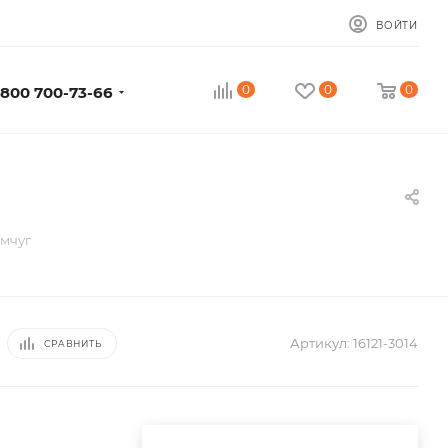
ВОЙТИ
0
0
0
 800 700-73-66
емчуг
Артикул:
16121-3014
СРАВНИТЬ