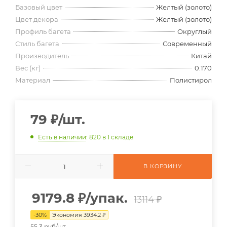
Базовый цвет
Желтый (золото)
Цвет декора
Желтый (золото)
Профиль багета
Округлый
Стиль багета
Современный
Производитель
Китай
Вес (кг)
0.170
Материал
Полистирол
79
₽
/шт.
Есть в наличии
: 820
в 1 складе
В КОРЗИНУ
9179.8
₽
/упак.
13114 ₽
-
30
%
Экономия
3934.2
₽
55.3 руб/шт.