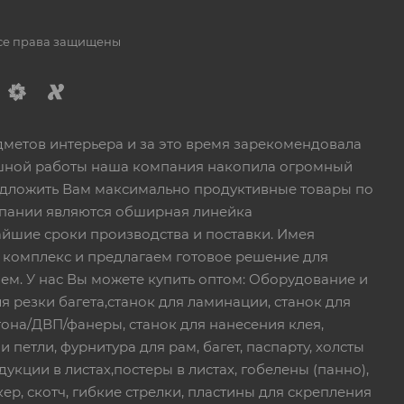
Все права защищены
дметов интерьера и за это время зарекомендовала
пешной работы наша компания накопила огромный
едложить Вам максимально продуктивные товары по
пании являются обширная линейка
йшие сроки производства и поставки. Имея
 комплекс и предлагаем готовое решение для
ем. У нас Вы можете купить оптом: Оборудование и
я резки багета,станок для ламинации, станок для
тона/ДВП/фанеры, станок для нанесения клея,
петли, фурнитура для рам, багет, паспарту, холсты
дукции в листах,постеры в листах, гобелены (панно),
ер, скотч, гибкие стрелки, пластины для скрепления