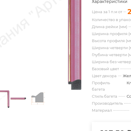
Характеристики
Цена за 1 п.м от
Количество в упак
Длина рейки (мм)
Ширина профиля (
Высота профиля (м
Ширина четверти (
Глубина четверти (
Ширина без четвер
Базовый цвет
Цвет декора
Жел
Профиль
К
багета
Стиль багета
С
Производитель
Материал