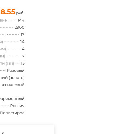
28.55
руб.
овке
144
2900
мм)
17
м)
14
мм)
4
мм)
7
ти (мм)
13
Розовый
тый (золото)
лассический
овременный
Россия
Полистирол