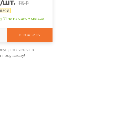
₽
/шт.
115
₽
11.50
₽
и
: 71
ни на одном складе
В КОРЗИНУ
осуществляется по
нному заказу!