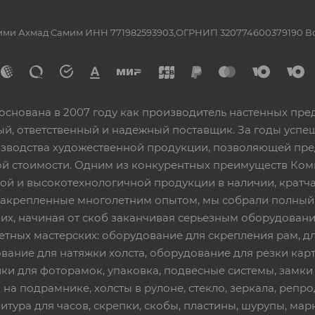
ашими Ахмад Самим ИНН 771982593903,ОГРНИП 320774600379190 
основана в 2007 году как производитель настенных пре
ный, ответственный и надежный поставщик. За годы ус
изводства художественной продукции, позволяющей пр
 стоимости. Одним из конкурентных преимуществ Ком
ой и высокотехнологичной продукции в наличии, кратча
 закрепленные многолетним опытом, мы собрали полный
их, начиная от скоб заканчивая серьезным оборудовани
етных мастерских: оборудование для скрепления рам, дл
вание для натяжки холста, оборудование для резки кар
ки для фоторамок, упаковка, подвесные системы, замки и 
 на подрамнике, холсты в рулоне, стекло, зеркала, репро
тура для часов, скрепки, скобы, пластины, шурупы, марк