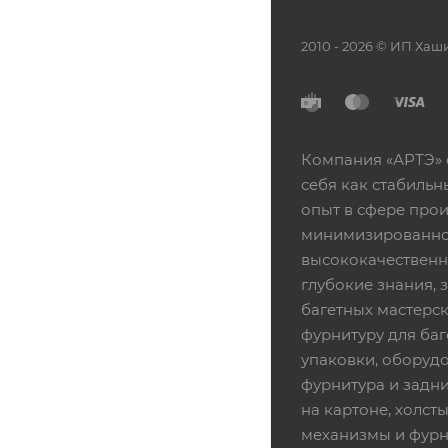
2010 - 2026 © ИП Х
Компания «АРТЭ» 
себя как стабиль
опыт в сфере про
минимизированной
высококачественн
глубокие знания,
багетных мастерск
фурнитуру для баг
упаковки, оборудо
фурнитура и задни
на картоне, холсты
механизмы и фурни