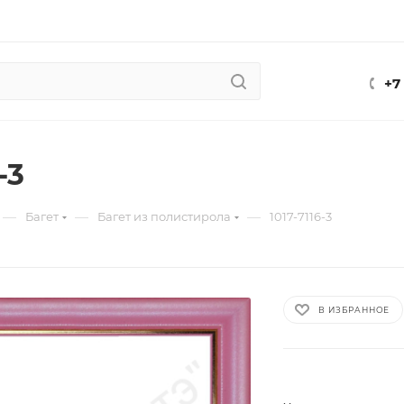
+7
-3
—
—
—
Багет
Багет из полистирола
1017-7116-3
В ИЗБРАННОЕ