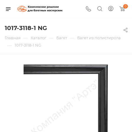
0
1017-3118-1 NG
—
—
—
Главная
Каталог
Багет
Багет из полистирола
—
1017-3118-1 NG