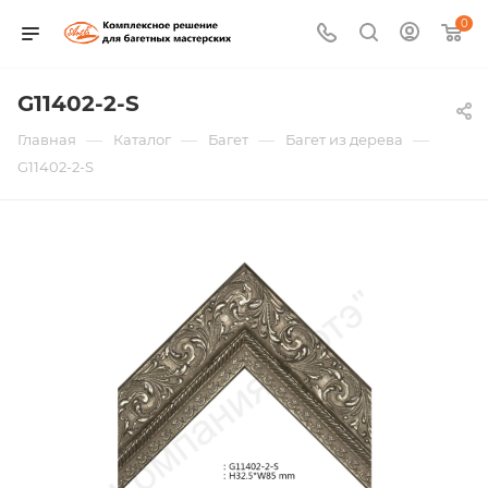
0
G11402-2-S
—
—
—
—
Главная
Каталог
Багет
Багет из дерева
G11402-2-S