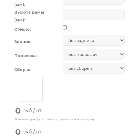
(мм):
Высота рамы
(мм):
Стекло:
Задник:
Подвеска:
Сборка:
0
руб
/шт
Розничная цена (до 10 рам одного размера и комплектации)
0
руб
/шт