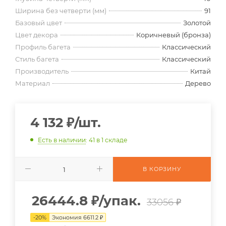
Ширина без четверти (мм)
91
Базовый цвет
Золотой
Цвет декора
Коричневый (бронза)
Профиль багета
Классический
Стиль багета
Классический
Производитель
Китай
Материал
Дерево
4 132
₽
/шт.
Есть в наличии
: 41
в 1 складе
В КОРЗИНУ
26444.8
₽
/упак.
33056 ₽
-
20
%
Экономия
6611.2
₽