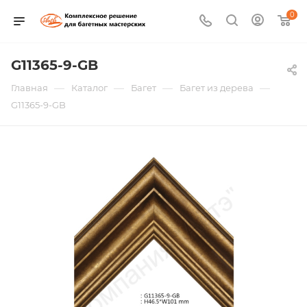
0
G11365-9-GB
—
—
—
—
Главная
Каталог
Багет
Багет из дерева
G11365-9-GB