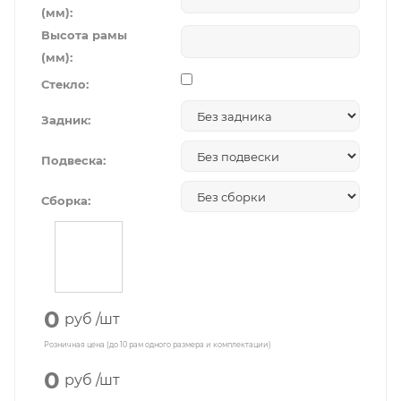
(мм):
Высота рамы
(мм):
Стекло:
Задник:
Подвеска:
Сборка:
0
руб
/шт
Розничная цена (до 10 рам одного размера и комплектации)
0
руб
/шт