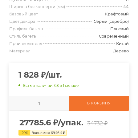
Ширина без четверти (мм)
44
Базовый цвет
Крафтовый
Цвет декора
Серый (серебро)
Профиль багета
Плоский
Стиль багета
Современный
Производитель
Китай
Материал
Дерево
1 828
₽
/шт.
Есть в наличии
: 68
в 1 складе
В КОРЗИНУ
27785.6
₽
/упак.
34732 ₽
-
20
%
Экономия
6946.4
₽