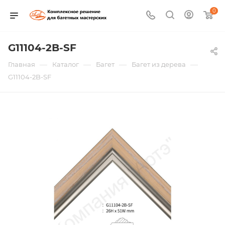
0
G11104-2B-SF
—
—
—
—
Главная
Каталог
Багет
Багет из дерева
G11104-2B-SF