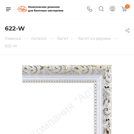
0
622-W
—
—
—
—
Главная
Каталог
Багет
Багет из дерева
622-W