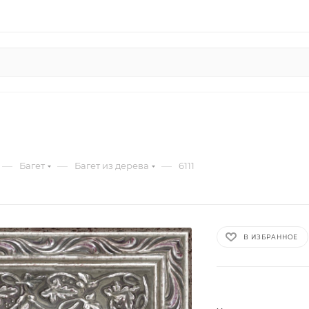
—
—
—
Багет
Багет из дерева
6111
В ИЗБРАННОЕ