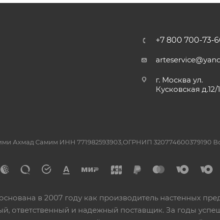
+7 800 700-73-6
arteservice@yand
г. Москва ул.
Кусковская д.12/
ашими Ахмад Самим ИНН 771982593903,ОГРНИП 320774600379190 
основана в 2007 году как производитель настенных пре
ный, ответственный и надежный поставщик. За годы ус