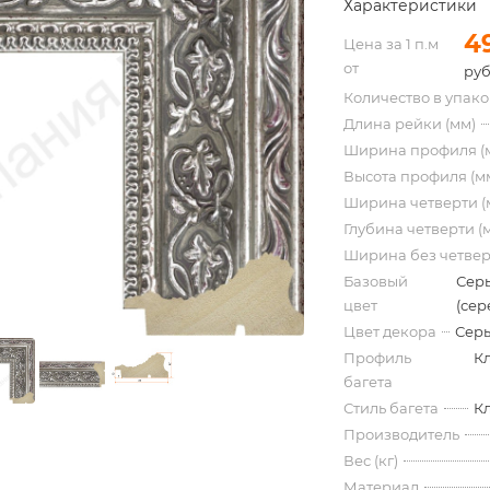
Характеристики
4
Цена за 1 п.м
от
руб
Количество в упак
Длина рейки (мм)
Ширина профиля (
Высота профиля (м
Ширина четверти (
Глубина четверти (
Ширина без четвер
Базовый
Сер
цвет
(сер
Цвет декора
Серы
Профиль
К
багета
Стиль багета
К
Производитель
Вес (кг)
Материал