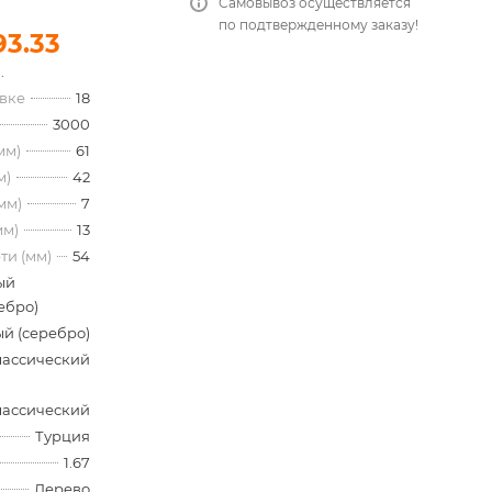
Самовывоз осуществляется
по подтвержденному заказу!
93.33
.
овке
18
3000
мм)
61
м)
42
мм)
7
мм)
13
ти (мм)
54
ый
ебро)
й (серебро)
лассический
лассический
Турция
1.67
Дерево