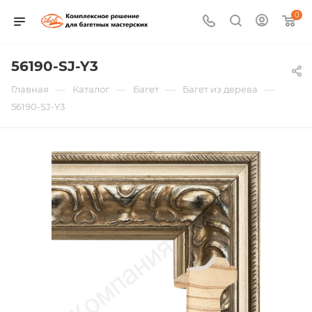
0
56190-SJ-Y3
—
—
—
—
Главная
Каталог
Багет
Багет из дерева
56190-SJ-Y3