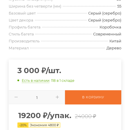
Ширина без четверти (мм)
55
Базовый цвет
Серый (серебро)
Цвет декора
Серый (серебро)
Профиль багета
Коробочка
Стиль багета
Современный
Производитель
Китай
Материал
Дерево
3 000
₽
/шт.
Есть в наличии
: 118
в 1 складе
В КОРЗИНУ
19200
₽
/упак.
24000 ₽
-
20
%
Экономия
4800
₽