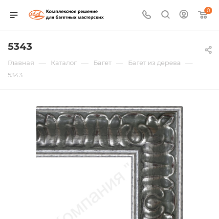
0
5343
—
—
—
—
Главная
Каталог
Багет
Багет из дерева
5343