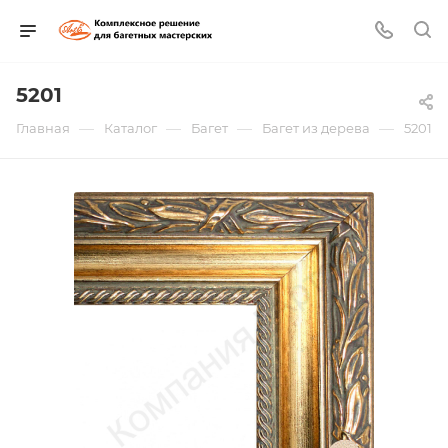
5201
—
—
—
—
Главная
Каталог
Багет
Багет из дерева
5201