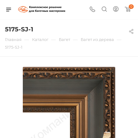
0
5175-SJ-1
—
—
—
—
Главная
Каталог
Багет
Багет из дерева
5175-SJ-1