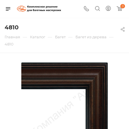
0
4810
—
—
—
—
Главная
Каталог
Багет
Багет из дерева
4810