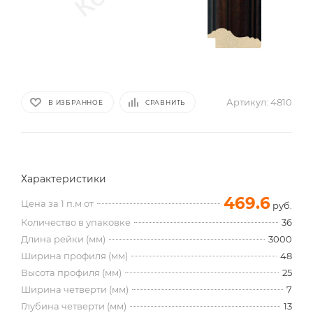
Артикул:
4810
В ИЗБРАННОЕ
СРАВНИТЬ
Характеристики
469.6
Цена за 1 п.м от
руб.
Количество в упаковке
36
Длина рейки (мм)
3000
Ширина профиля (мм)
48
Высота профиля (мм)
25
Ширина четверти (мм)
7
Глубина четверти (мм)
13