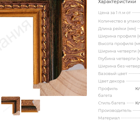
Характеристики
Цена за 1 п.м от
Количество в упак
Длина рейки (мм)
Ширина профиля (
Высота профиля (м
Ширина четверти (
Глубина четверти (
Ширина без четвер
Базовый цвет
Цвет декора
Профиль
К
багета
Стиль багета
К
Производитель
Материал