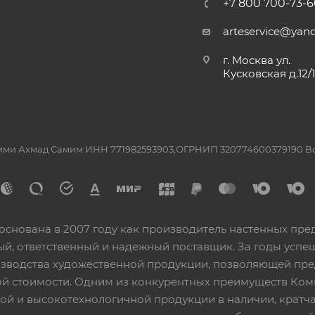
+7 800 700-73-6
arteservice@yand
г. Москва ул.
Кусковская д.12/
ашими Ахмад Самим ИНН 771982593903,ОГРНИП 320774600379190 
основана в 2007 году как производитель настенных пре
ный, ответственный и надежный поставщик. За годы ус
изводства художественной продукции, позволяющей пр
 стоимости. Одним из конкурентных преимуществ Ком
ой и высокотехнологичной продукции в наличии, кратча