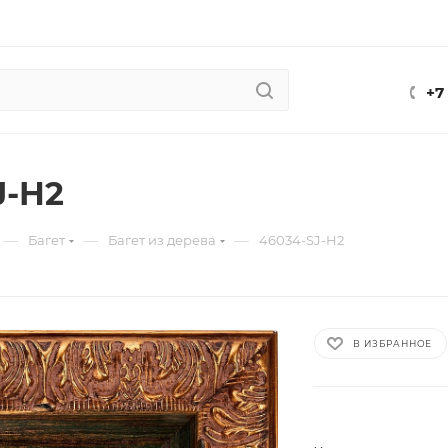
+7
J-H2
—
—
—
Багет
Багет из дерева
46034-SJ-H2
В ИЗБРАННОЕ