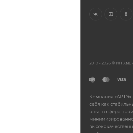
2010 - 2026 © ИП Х
Компания «АРТЭ» 
себя как стабиль
опыт в сфере про
минимизированной
высококачественн