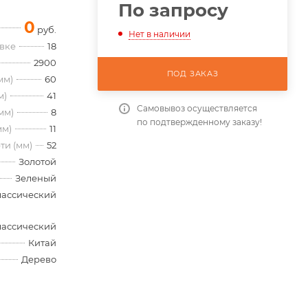
По запросу
0
руб.
Нет в наличии
овке
18
2900
ПОД ЗАКАЗ
мм)
60
м)
41
Самовывоз осуществляется
мм)
8
по подтвержденному заказу!
мм)
11
ти (мм)
52
Золотой
Зеленый
лассический
лассический
Китай
Дерево