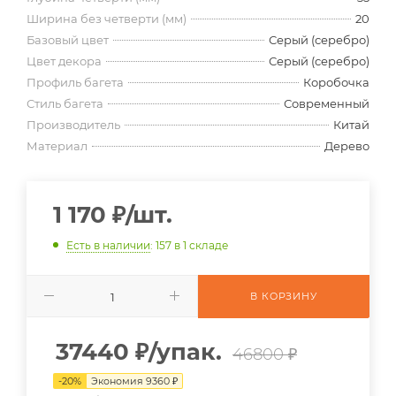
Ширина без четверти (мм)
20
Базовый цвет
Серый (серебро)
Цвет декора
Серый (серебро)
Профиль багета
Коробочка
Стиль багета
Современный
Производитель
Китай
Материал
Дерево
1 170
₽
/шт.
Есть в наличии
: 157
в 1 складе
В КОРЗИНУ
37440
₽
/упак.
46800 ₽
-
20
%
Экономия
9360
₽