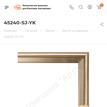
0
45240-SJ-YK
—
—
—
—
Главная
Каталог
Багет
Багет из дерева
45240-SJ-YK