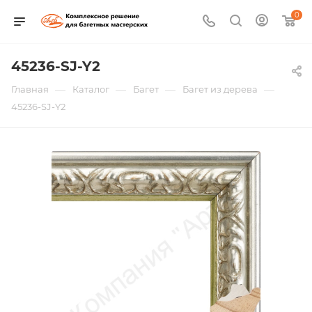
0
45236-SJ-Y2
—
—
—
—
Главная
Каталог
Багет
Багет из дерева
45236-SJ-Y2