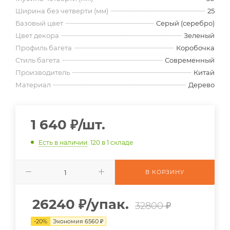
Ширина без четверти (мм)
25
Базовый цвет
Серый (серебро)
Цвет декора
Зеленый
Профиль багета
Коробочка
Стиль багета
Современный
Производитель
Китай
Материал
Дерево
1 640
₽
/шт.
Есть в наличии
: 120
в 1 складе
В КОРЗИНУ
26240
₽
/упак.
32800 ₽
-
20
%
Экономия
6560
₽