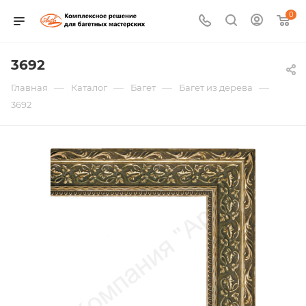
0
3692
—
—
—
—
Главная
Каталог
Багет
Багет из дерева
3692