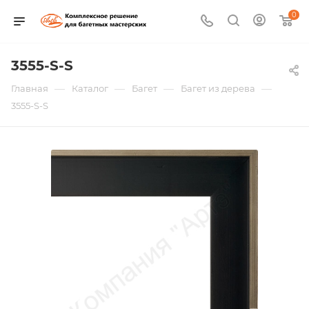
0
3555-S-S
—
—
—
—
Главная
Каталог
Багет
Багет из дерева
3555-S-S