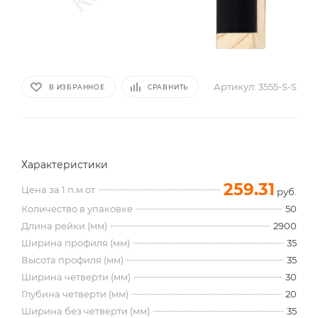
Артикул:
3555-S-S
В ИЗБРАННОЕ
СРАВНИТЬ
Характеристики
259.31
Цена за 1 п.м от
руб.
Количество в упаковке
50
Длина рейки (мм)
2900
Ширина профиля (мм)
35
Высота профиля (мм)
35
Ширина четверти (мм)
30
Глубина четверти (мм)
20
Ширина без четверти (мм)
35