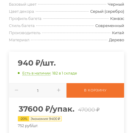
Базовый цвет
Черный
Цвет декора
Серый (серебро)
Профиль багета
Кэнвэс
Стиль багета
Современный
Производитель
Китай
Материал
Дерево
940
₽
/шт.
Есть в наличии
: 182
в 1 складе
В КОРЗИНУ
37600
₽
/упак.
47000 ₽
-
20
%
Экономия
9400
₽
752 руб/шт.