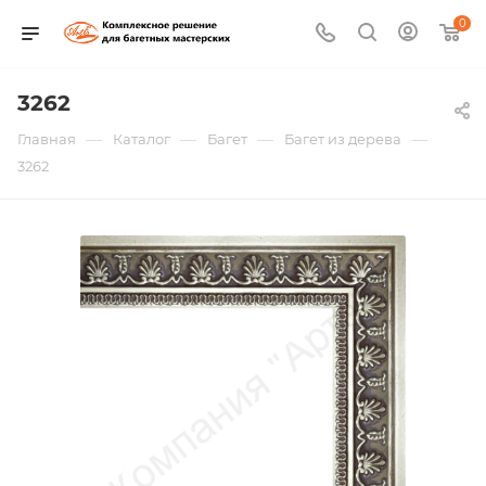
0
3262
—
—
—
—
Главная
Каталог
Багет
Багет из дерева
3262