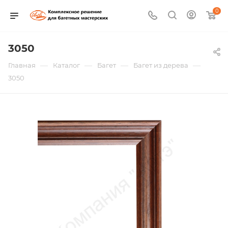
0
3050
—
—
—
—
Главная
Каталог
Багет
Багет из дерева
3050