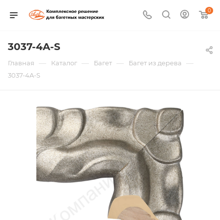
0
3037-4A-S
—
—
—
—
Главная
Каталог
Багет
Багет из дерева
3037-4A-S