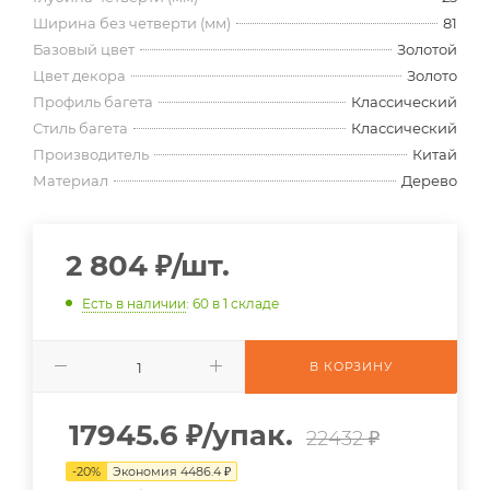
Ширина без четверти (мм)
81
Базовый цвет
Золотой
Цвет декора
Золото
Профиль багета
Классический
Стиль багета
Классический
Производитель
Китай
Материал
Дерево
2 804
₽
/шт.
Есть в наличии
: 60
в 1 складе
В КОРЗИНУ
17945.6
₽
/упак.
22432 ₽
-
20
%
Экономия
4486.4
₽