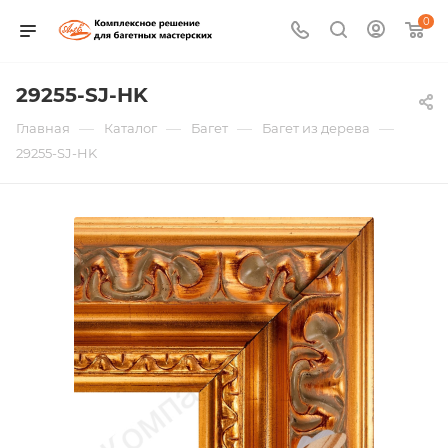
0
29255-SJ-HK
—
—
—
—
Главная
Каталог
Багет
Багет из дерева
29255-SJ-HK