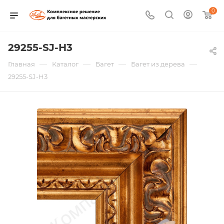
0
29255-SJ-H3
—
—
—
—
Главная
Каталог
Багет
Багет из дерева
29255-SJ-H3