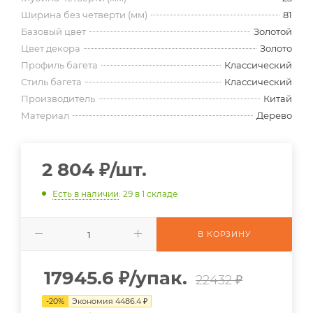
Ширина без четверти (мм)
81
Базовый цвет
Золотой
Цвет декора
Золото
Профиль багета
Классический
Стиль багета
Классический
Производитель
Китай
Материал
Дерево
2 804
₽
/шт.
Есть в наличии
: 29
в 1 складе
В КОРЗИНУ
17945.6
₽
/упак.
22432 ₽
-
20
%
Экономия
4486.4
₽