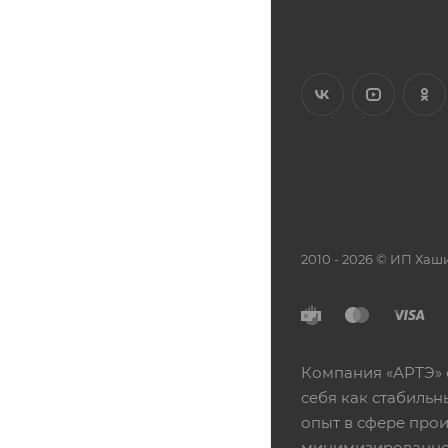
2010 - 2026 © ИП Х
Компания «АРТЭ» 
себя как стабиль
опыт в сфере про
минимизированной