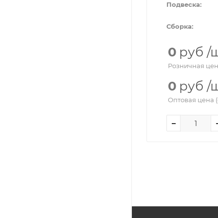
Подвеска:
Сборка:
0
руб
/
Розничная цен
0
руб
/
Оптовая цена (