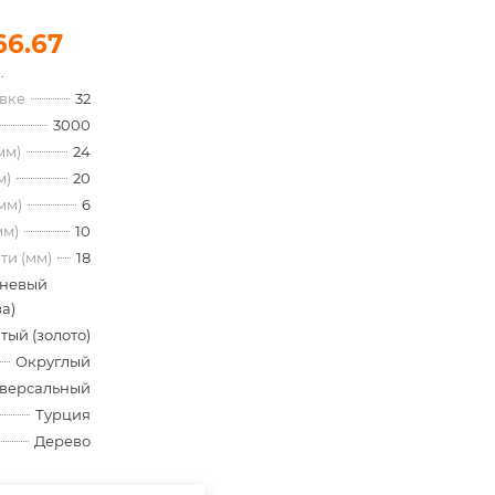
66.67
.
овке
32
3000
мм)
24
м)
20
мм)
6
мм)
10
ти (мм)
18
невый
а)
тый (золото)
Округлый
версальный
Турция
Дерево