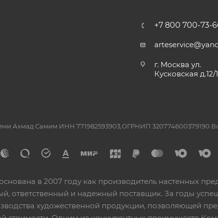
+7 800 700-73-6
arteservice@yand
г. Москва ул.
Кусковская д.12/
ашими Ахмад Самим ИНН 771982593903,ОГРНИП 320774600379190 
основана в 2007 году как производитель настенных пре
ный, ответственный и надежный поставщик. За годы ус
изводства художественной продукции, позволяющей пр
 стоимости. Одним из конкурентных преимуществ Ком