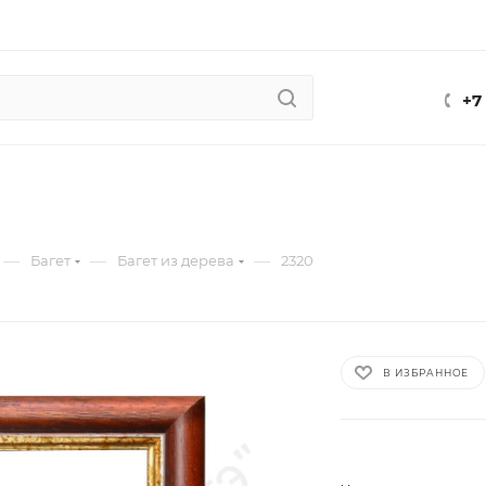
+7
—
—
—
Багет
Багет из дерева
2320
В ИЗБРАННОЕ