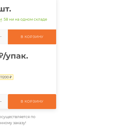
шт.
и
: 58
ни на одном складе
В КОРЗИНУ
₽
/упак.
я
11200
₽
В КОРЗИНУ
осуществляется по
нному заказу!