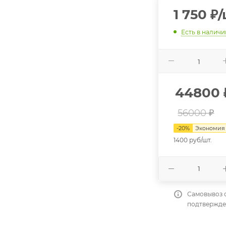
1 750
₽
/
Есть в наличи
44800
56000 ₽
-
20
%
Экономи
1400 руб/шт.
Самовывоз 
подтвержде