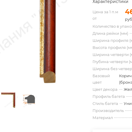
Характеристики
4
Цена за 1 п.м
от
руб
Количество в упак
Длина рейки (мм)
Ширина профиля (
Высота профиля (м
Ширина четверти (
Глубина четверти (
Ширина без четвер
Базовый
Корич
цвет
(бронз
Цвет декора
Жел
Профиль багета
Стиль багета
Уни
Производитель
Материал