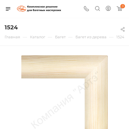
0
1524
—
—
—
—
Главная
Каталог
Багет
Багет из дерева
1524