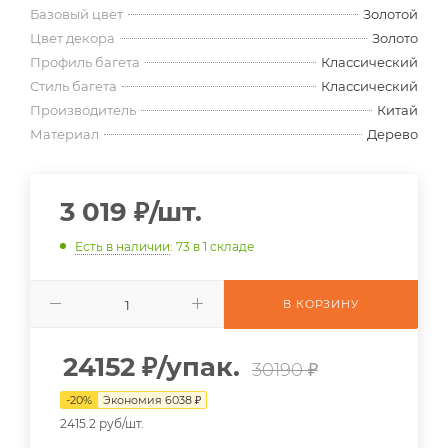
Базовый цвет
Золотой
Цвет декора
Золото
Профиль багета
Классический
Стиль багета
Классический
Производитель
Китай
Материал
Дерево
3 019
₽
/шт.
Есть в наличии
: 73
в 1 складе
В КОРЗИНУ
24152
₽
/упак.
30190 ₽
-
20
%
Экономия
6038
₽
2415.2 руб/шт.